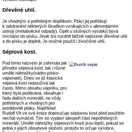
Dřevěné uhlí.
Je vhodným a potřebným doplňkem. Ptáci jej potřebují
k odstranění některých škodlivin vznikajících v alimentárním
ústrojí (metabolické odpady). Opět u slušných výrobků bývá
mícháno do písku. Jinak lze rozdrtit běžně nabízené dřevěné uhlí
a do písku je doplnit. Je možné použít i živočišné uhlí.
Sépiová kost.
Pod tímto názvem je zahrnuta jak
přírodní sépiová kost, tak i různé
umělé náhražky(sádro-písko-
vápenaté). Dnes se již klasická
sépiová kost nepoužívá tak
často. Mimo obsahu vápníku, pro
který byla podávána, obsahuje i
řadu dalších minerálií, ne vždy
potřebných a vhodných pro
astrildovité ptáky. Například
Rudolf Vít ve své knize doporučuje sépiovou kost před použitím
nechat vymáčet. Tím se vyplaví alespoň část nepotřebných
minerálií. Umělé náhražky sépiových kostí jsou lepší, pokud se
jedná o jejich obsahové složení, protože to určuje výrobce.