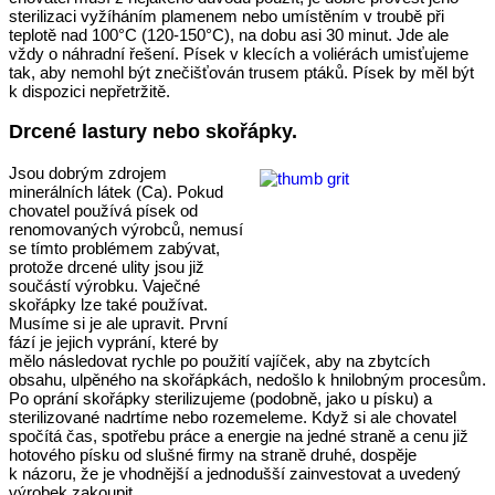
sterilizaci vyžíháním plamenem nebo umístěním v troubě při
teplotě nad 100°C (120-150°C), na dobu asi 30 minut. Jde ale
vždy o náhradní řešení. Písek v klecích a voliérách umisťujeme
tak, aby nemohl být znečišťován trusem ptáků. Písek by měl být
k dispozici nepřetržitě.
Drcené lastury nebo skořápky.
Jsou dobrým zdrojem
minerálních látek (Ca). Pokud
chovatel používá písek od
renomovaných výrobců, nemusí
se tímto problémem zabývat,
protože drcené ulity jsou již
součástí výrobku. Vaječné
skořápky lze také používat.
Musíme si je ale upravit. První
fází je jejich vyprání, které by
mělo následovat rychle po použití vajíček, aby na zbytcích
obsahu, ulpěného na skořápkách, nedošlo k hnilobným procesům.
Po oprání skořápky sterilizujeme (podobně, jako u písku) a
sterilizované nadrtíme nebo rozemeleme. Když si ale chovatel
spočítá čas, spotřebu práce a energie na jedné straně a cenu již
hotového písku od slušné firmy na straně druhé, dospěje
k názoru, že je vhodnější a jednodušší zainvestovat a uvedený
výrobek zakoupit.