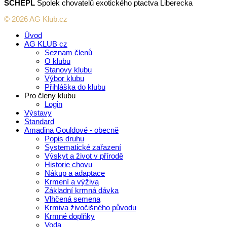
SCHEPL
Spolek chovatelů exotického ptactva Liberecka
© 2026 AG Klub.cz
Úvod
AG KLUB cz
Seznam členů
O klubu
Stanovy klubu
Výbor klubu
Přihláška do klubu
Pro členy klubu
Login
Výstavy
Standard
Amadina Gouldové - obecně
Popis druhu
Systematické zařazení
Výskyt a život v přírodě
Historie chovu
Nákup a adaptace
Krmení a výživa
Základní krmná dávka
Vlhčená semena
Krmiva živočišného původu
Krmné doplňky
Voda