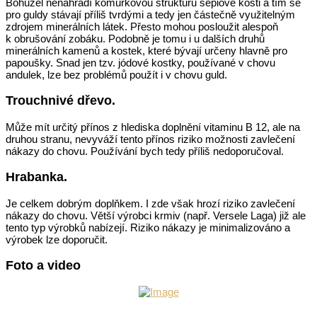
Bohužel nenahradí komůrkovou strukturu sépiové kosti a tím se
pro guldy stávají příliš tvrdými a tedy jen částečně využitelným
zdrojem minerálních látek. Přesto mohou posloužit alespoň
k obrušování zobáku. Podobně je tomu i u dalších druhů
minerálních kamenů a kostek, které bývají určeny hlavně pro
papoušky. Snad jen tzv. jódové kostky, používané v chovu
andulek, lze bez problémů použít i v chovu guld.
Trouchnivé dřevo.
Může mít určitý přínos z hlediska doplnění vitaminu B 12, ale na
druhou stranu, nevyváží tento přínos riziko možnosti zavlečení
nákazy do chovu. Používání bych tedy příliš nedoporučoval.
Hrabanka.
Je celkem dobrým doplňkem. I zde však hrozí riziko zavlečení
nákazy do chovu. Větší výrobci krmiv (např. Versele Laga) již ale
tento typ výrobků nabízejí. Riziko nákazy je minimalizováno a
výrobek lze doporučit.
Foto a video