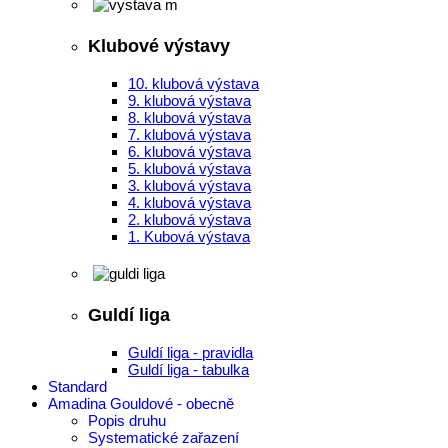
Klubové výstavy
10. klubová výstava
9. klubová výstava
8. klubová výstava
7. klubová výstava
6. klubová výstava
5. klubová výstava
3. klubová výstava
4. klubová výstava
2. klubová výstava
1. Kubová výstava
Guldí liga
Guldí liga - pravidla
Guldí liga - tabulka
Standard
Amadina Gouldové - obecně
Popis druhu
Systematické zařazení