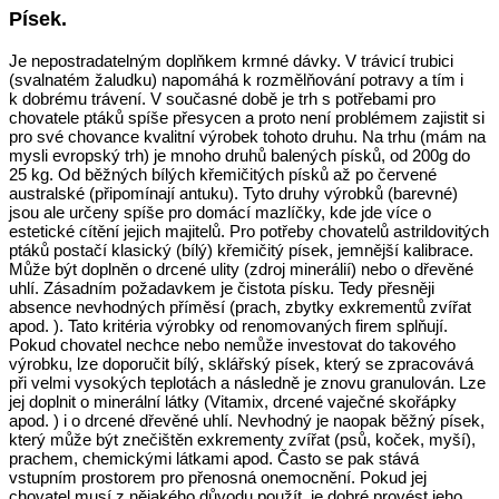
Písek.
Je nepostradatelným doplňkem krmné dávky. V trávicí trubici
(svalnatém žaludku) napomáhá k rozmělňování potravy a tím i
k dobrému trávení. V současné době je trh s potřebami pro
chovatele ptáků spíše přesycen a proto není problémem zajistit si
pro své chovance kvalitní výrobek tohoto druhu. Na trhu (mám na
mysli evropský trh) je mnoho druhů balených písků, od 200g do
25 kg. Od běžných bílých křemičitých písků až po červené
australské (připomínají antuku). Tyto druhy výrobků (barevné)
jsou ale určeny spíše pro domácí mazlíčky, kde jde více o
estetické cítění jejich majitelů. Pro potřeby chovatelů astrildovitých
ptáků postačí klasický (bílý) křemičitý písek, jemnější kalibrace.
Může být doplněn o drcené ulity (zdroj minerálií) nebo o dřevěné
uhlí. Zásadním požadavkem je čistota písku. Tedy přesněji
absence nevhodných příměsí (prach, zbytky exkrementů zvířat
apod. ). Tato kritéria výrobky od renomovaných firem splňují.
Pokud chovatel nechce nebo nemůže investovat do takového
výrobku, lze doporučit bílý, sklářský písek, který se zpracovává
při velmi vysokých teplotách a následně je znovu granulován. Lze
jej doplnit o minerální látky (Vitamix, drcené vaječné skořápky
apod. ) i o drcené dřevěné uhlí. Nevhodný je naopak běžný písek,
který může být znečištěn exkrementy zvířat (psů, koček, myší),
prachem, chemickými látkami apod. Často se pak stává
vstupním prostorem pro přenosná onemocnění. Pokud jej
chovatel musí z nějakého důvodu použít, je dobré provést jeho