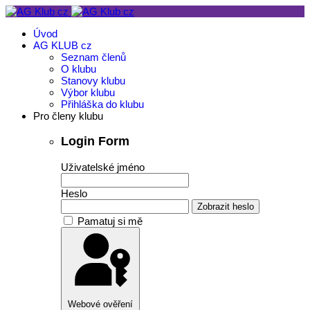
Úvod
AG KLUB cz
Seznam členů
O klubu
Stanovy klubu
Výbor klubu
Přihláška do klubu
Pro členy klubu
Login Form
Uživatelské jméno
Heslo
Zobrazit heslo
Pamatuj si mě
Webové ověření