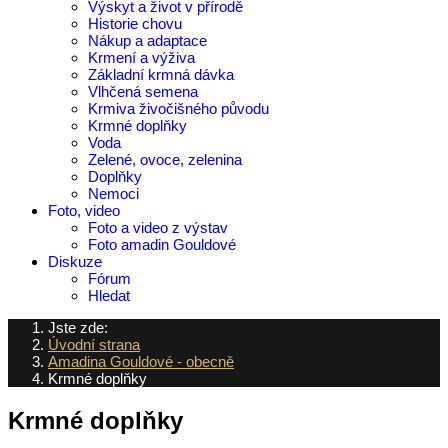
Výskyt a život v přírodě
Historie chovu
Nákup a adaptace
Krmení a výživa
Základní krmná dávka
Vlhčená semena
Krmiva živočišného původu
Krmné doplňky
Voda
Zelené, ovoce, zelenina
Doplňky
Nemoci
Foto, video
Foto a video z výstav
Foto amadin Gouldové
Diskuze
Fórum
Hledat
Jste zde:
Úvodní strana
Amadina Gouldové - obecně
Krmné doplňky
Krmné doplňky