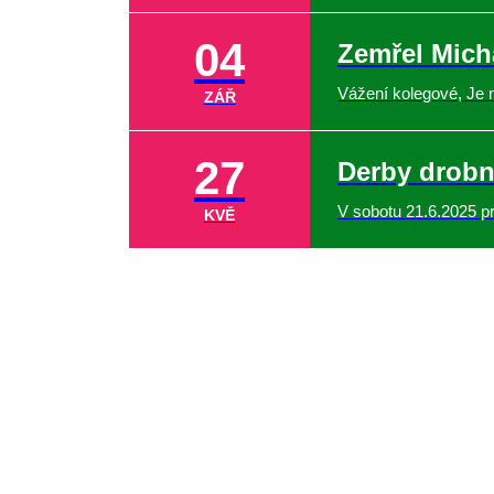
04
Zemřel Micha
Vážení kolegové, Je 
ZÁŘ
27
Derby drobn
V sobotu 21.6.2025 p
KVĚ