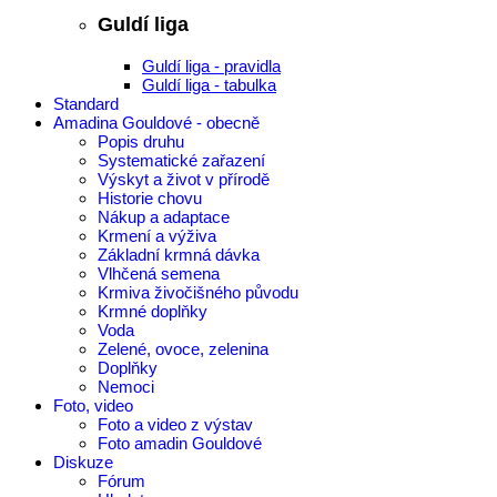
Guldí liga
Guldí liga - pravidla
Guldí liga - tabulka
Standard
Amadina Gouldové - obecně
Popis druhu
Systematické zařazení
Výskyt a život v přírodě
Historie chovu
Nákup a adaptace
Krmení a výživa
Základní krmná dávka
Vlhčená semena
Krmiva živočišného původu
Krmné doplňky
Voda
Zelené, ovoce, zelenina
Doplňky
Nemoci
Foto, video
Foto a video z výstav
Foto amadin Gouldové
Diskuze
Fórum