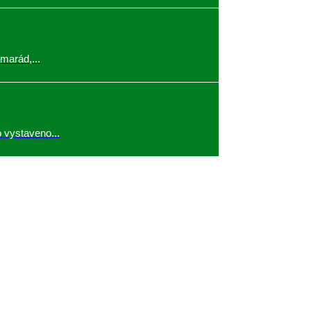
marád,...
 vystaveno...