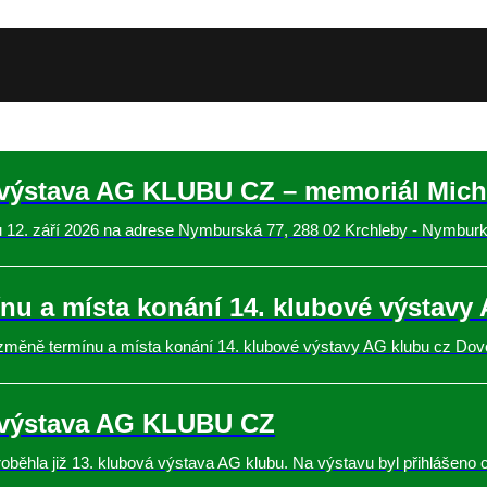
 výstava AG KLUBU CZ – memoriál Micha
u 12. září 2026 na adrese Nymburská 77, 288 02 Krchleby - Nymburk 
nu a místa konání 14. klubové výstavy
změně termínu a místa konání 14. klubové výstavy AG klubu cz Dovo
 výstava AG KLUBU CZ
oběhla již 13. klubová výstava AG klubu. Na výstavu byl přihlášeno 