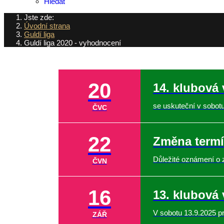
Hledat
Jste zde:
Úvodní strana
Guldí liga
Guldí liga 2020 - vyhodnocení
20
14. klubová
se uskuteční v sobot
ČVC
22
Změna termí
Důležité oznámení o 
ČVN
16
13. klubová
V sobotu 13.9.2025 pr
ZÁŘ