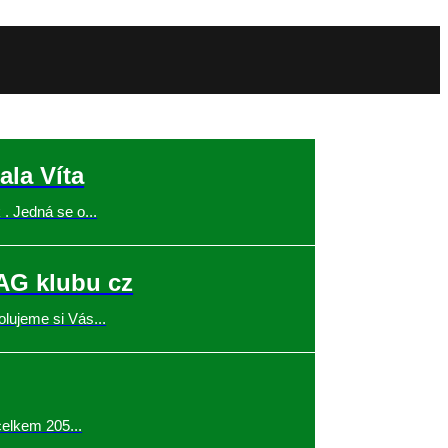
la Víta
. Jedná se o...
 AG klubu cz
lujeme si Vás...
celkem 205...