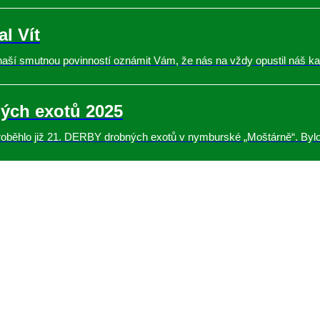
l Vít
naší smutnou povinností oznámit Vám, že nás na vždy opustil náš ka
ých exotů 2025
roběhlo již 21. DERBY drobných exotů v nymburské „Moštárně“. Bylo