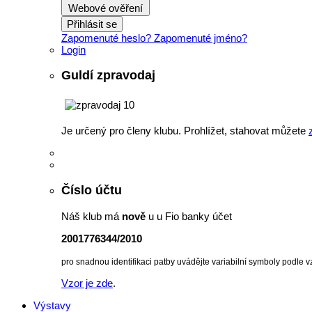
Webové ověření
Přihlásit se
Zapomenuté heslo?
Zapomenuté jméno?
Login
Guldí zpravodaj
Je určený pro členy klubu. Prohlížet, stahovat můžete
Číslo účtu
Náš klub má
nově
u u Fio banky účet
2001776344/2010
pro snadnou identifikaci patby uvádějte variabilní symboly podle v
Vzor je zde
.
Výstavy